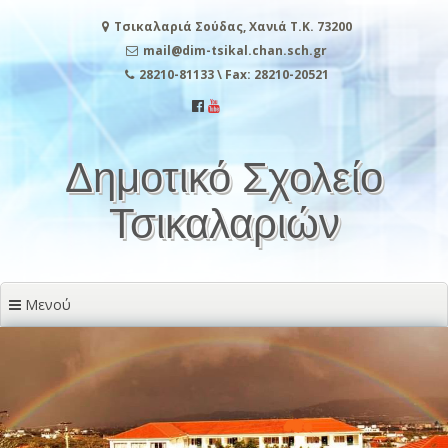
Μετάβαση
Τσικαλαριά Σούδας, Χανιά Τ.Κ. 73200
στο
περιεχόμενο
mail@dim-tsikal.chan.sch.gr
28210-81133 \ Fax: 28210-20521
Δημοτικό Σχολείο
Τσικαλαριών
Μενού