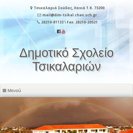
Μετάβαση
Τσικαλαριά Σούδας, Χανιά Τ.Κ. 73200
στο
περιεχόμενο
mail@dim-tsikal.chan.sch.gr
28210-81133 \ Fax: 28210-20521
Δημοτικό Σχολείο
Τσικαλαριών
Μενού