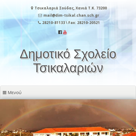
Μετάβαση
Τσικαλαριά Σούδας, Χανιά Τ.Κ. 73200
στο
περιεχόμενο
mail@dim-tsikal.chan.sch.gr
28210-81133 \ Fax: 28210-20521
Δημοτικό Σχολείο
Τσικαλαριών
Μενού