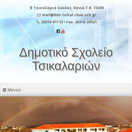
Μετάβαση
Τσικαλαριά Σούδας, Χανιά Τ.Κ. 73200
στο
περιεχόμενο
mail@dim-tsikal.chan.sch.gr
28210-81133 \ Fax: 28210-20521
Δημοτικό Σχολείο
Τσικαλαριών
Μενού