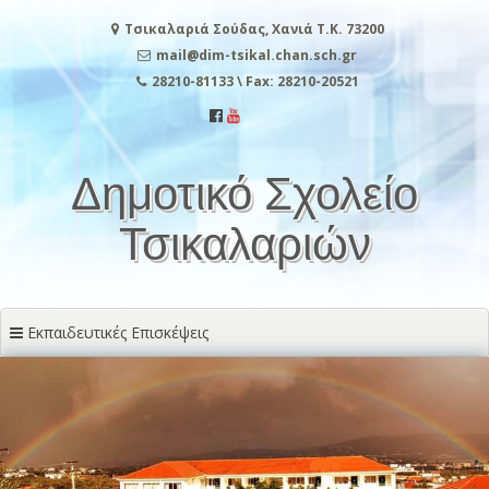
Μετάβαση
Τσικαλαριά Σούδας, Χανιά Τ.Κ. 73200
στο
περιεχόμενο
mail@dim-tsikal.chan.sch.gr
28210-81133 \ Fax: 28210-20521
Δημοτικό Σχολείο
Τσικαλαριών
Εκπαιδευτικές Επισκέψεις