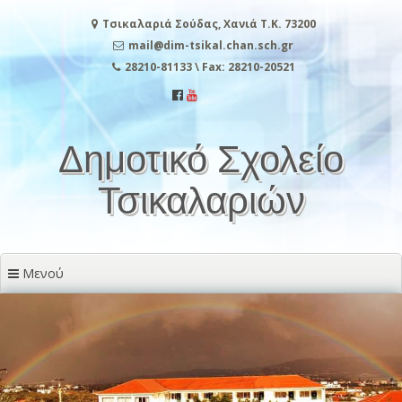
Μετάβαση
Τσικαλαριά Σούδας, Χανιά Τ.Κ. 73200
στο
περιεχόμενο
mail@dim-tsikal.chan.sch.gr
28210-81133 \ Fax: 28210-20521
Δημοτικό Σχολείο
Τσικαλαριών
Μενού