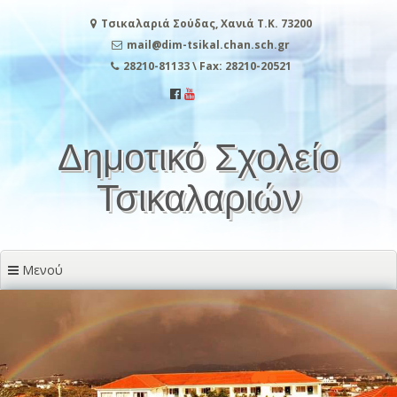
Μετάβαση
Τσικαλαριά Σούδας, Χανιά Τ.Κ. 73200
στο
περιεχόμενο
mail@dim-tsikal.chan.sch.gr
28210-81133 \ Fax: 28210-20521
Δημοτικό Σχολείο
Τσικαλαριών
Μενού