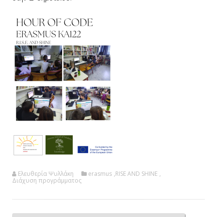
Ελευθερία Ψυλλάκη
erasmus
,
RISE AND SHINE
,
Διάχυση προγράμματος