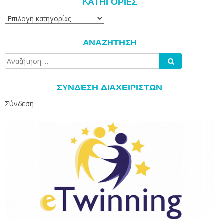
KΑΤΗΓΟΡΊΕΣ
Kατηγορίες
ΑΝΑΖΉΤΗΣΗ
Αναζήτηση
Αναζήτηση
για:
ΣΎΝΔΕΣΗ ΔΙΑΧΕΙΡΙΣΤΏΝ
Σύνδεση