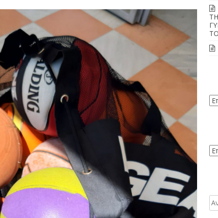
ΤΗ
ΓΥ
ΤΟ
Ισ
Kα