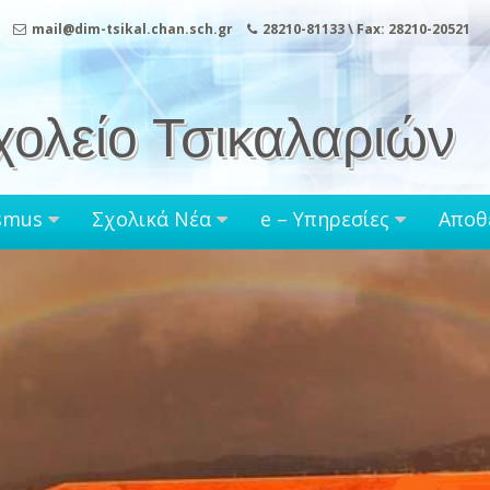
mail@dim-tsikal.chan.sch.gr
28210-81133 \ Fax: 28210-20521
χολείο Τσικαλαριών
smus
Σχολικά Νέα
e – Υπηρεσίες
Αποθ